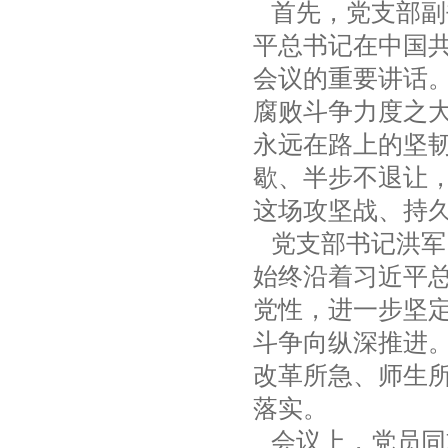
首先，党支部副
平总书记在中国
会议的重要讲话
腐败斗争力度之
永远在路上的坚
歇、半步不退让
这场攻坚战、持
党支部书记洪军
始终沿着习近平
党性，进一步坚
斗争向纵深推进
改革所急、师生
落实。
会议上，党员同