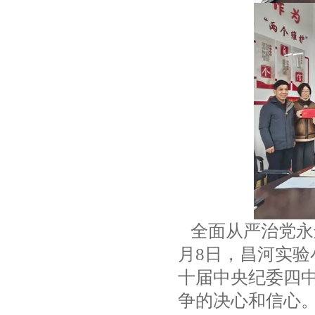
全面从严治党永远
月8日，昌河实
十届中央纪委四
争的决心和信心