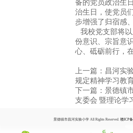
备的党员政治生
治生日，使党员
步增强了归宿感
我校党支部将以
份意识、宗旨意
心、砥砺前行，
上一篇：
昌河实
规定精神学习教
下一篇：
景德镇
支委会 暨理论学
景德镇市昌河实验小学 All Rights Reserved.
赣ICP备1