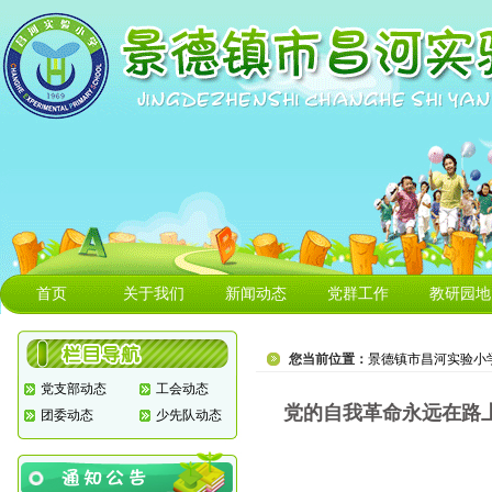
首页
关于我们
新闻动态
党群工作
教研园地
您当前位置：
景德镇市昌河实验小
党支部动态
工会动态
党的自我革命永远在路
团委动态
少先队动态