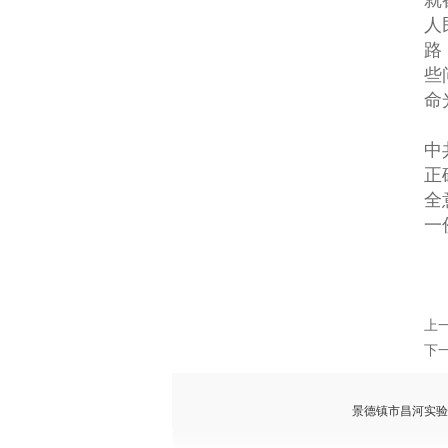
就
人
路
些
命
观
中
正
全
一
上
下
景德镇市昌河实验小学 Al