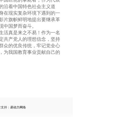
中国巨轮的掌舵者，作为代表
的沿着中国特色社会主义道
身在现实复杂环境下遇到的一
影片旗帜鲜明地提出要继承革
现中国梦而奋斗。
生活真是来之不易！作为一名
定共产党人的理想信念，坚持
群众的优良传统，牢记党全心
，为我国教育事业贡献自己的
 技术支持：
易动力网络