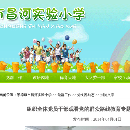
党群工作
教研园地
德育天地
大队委干部
家校互动
当前位置：
景德镇市昌河实验小学
>>
党群工作
>>
党支部动态
>> 浏览文章
组织全体党员干部观看党的群众路线教育专
发布时间：2014年04月01日